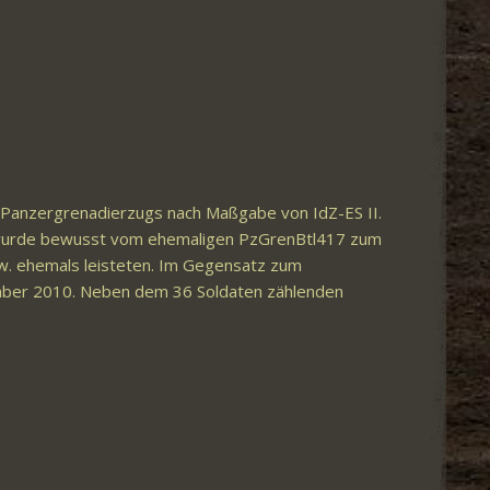
en Panzergrenadierzugs nach Maßgabe von IdZ-ES II.
hl wurde bewusst vom ehemaligen PzGrenBtl417 zum
zw. ehemals leisteten. Im Gegensatz zum
ezember 2010. Neben dem 36 Soldaten zählenden