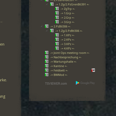
-= 1.Zg/2.PzGrenBtl391 =-
-= ZgTrp =-
-= 1.Grp =-
-= 2.Grp =-
N…
-= 3.Grp =-
-= 2.PzBtl306 =-
-= 1.Zg/2.PzBtl306 =-
-= 1.KPz =-
-= 2.KPz =-
ten
-= 3.KPz =-
-= 4.KPz =-
-= Joint Ops meeting room =-
-= Nachbesprechung =-
-= Wartungshalle =-
-= Kantine =-
-= Feldbett =-
-= BWMod =-
rke.
ung