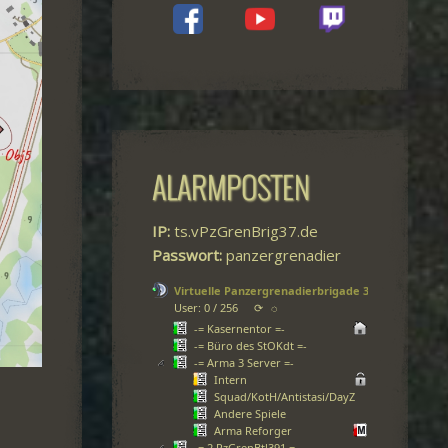
ALARMPOSTEN
IP:
ts.vPzGrenBrig37.de
Passwort:
panzergrenadier
Virtuelle Panzergrenadierbrigade 37
User: 0 / 256
⟳
◌
-= Kasernentor =-
-= Büro des StOKdt =-
-= Arma 3 Server =-
Intern
Squad/KotH/Antistasi/DayZ
Andere Spiele
Arma Reforger
-= 2.PzGrenBtl391 =-