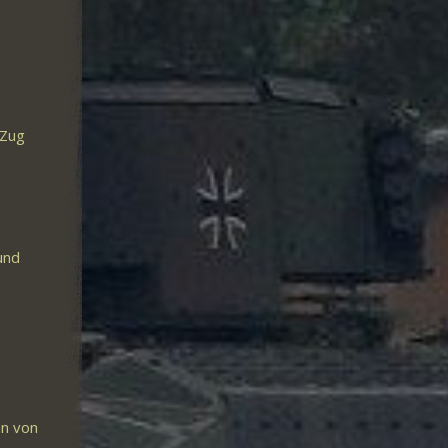
 Zug
und
nn von