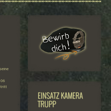
seine
306
ritt
EINSATZ KAMERA
TRUPP