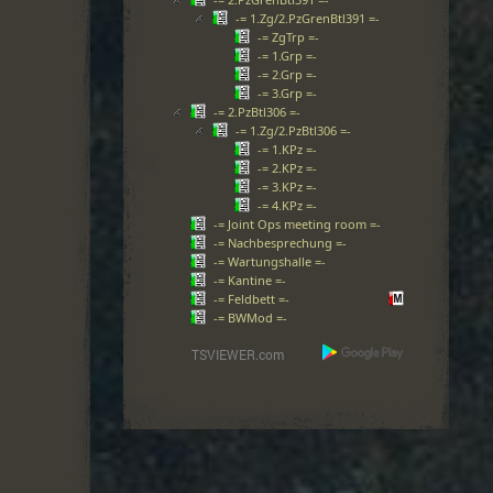
-= 1.Zg/2.PzGrenBtl391 =-
-= ZgTrp =-
-= 1.Grp =-
-= 2.Grp =-
-= 3.Grp =-
-= 2.PzBtl306 =-
-= 1.Zg/2.PzBtl306 =-
-= 1.KPz =-
-= 2.KPz =-
-= 3.KPz =-
-= 4.KPz =-
-= Joint Ops meeting room =-
-= Nachbesprechung =-
-= Wartungshalle =-
-= Kantine =-
-= Feldbett =-
-= BWMod =-