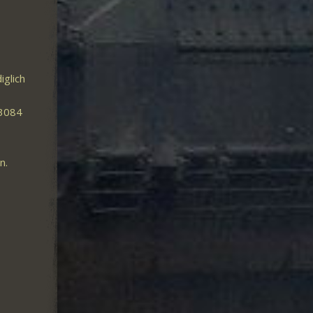
iglich
23084
n.