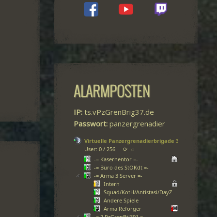
ALARMPOSTEN
IP:
ts.vPzGrenBrig37.de
Passwort:
panzergrenadier
Virtuelle Panzergrenadierbrigade 37
User: 0 / 256
⟳
◌
-= Kasernentor =-
-= Büro des StOKdt =-
-= Arma 3 Server =-
Intern
Squad/KotH/Antistasi/DayZ
Andere Spiele
Arma Reforger
-= 2.PzGrenBtl391 =-