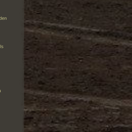
nden
ls
u