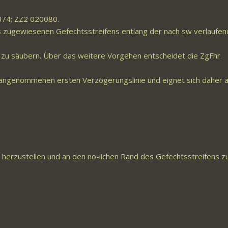
0074; ZZ2 020080.
es zugewiesenen Gefechtsstreifens entlang der nach sw verlaufe
s zu säubern. Über das weitere Vorgehen entscheidet die ZgFhr.
r angenommenen ersten Verzögerungslinie und eignet sich daher a
te herzustellen und an den no-lichen Rand des Gefechtsstreifens z
.