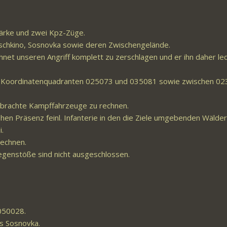
tärke und zwei Kpz-Züge.
Myschkino, Sosnovka sowie deren Zwischengelände.
net unseren Angriff komplett zu zerschlagen und er ihn daher led
den Koordinatenquadranten 025073 und 035081 sowie zwischen 0
gebrachte Kampffahrzeuge zu rechnen.
ohen Präsenz feinl. Infanterie in den die Ziele umgebenden Wälder
i.
rechnen.
egenstöße sind nicht ausgeschlossen.
050028.
ts Sosnovka.