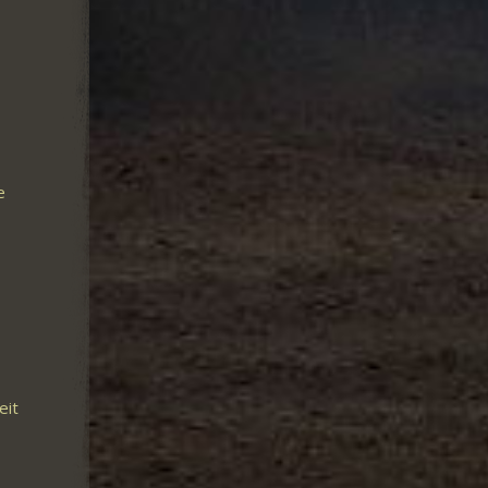
e
eit