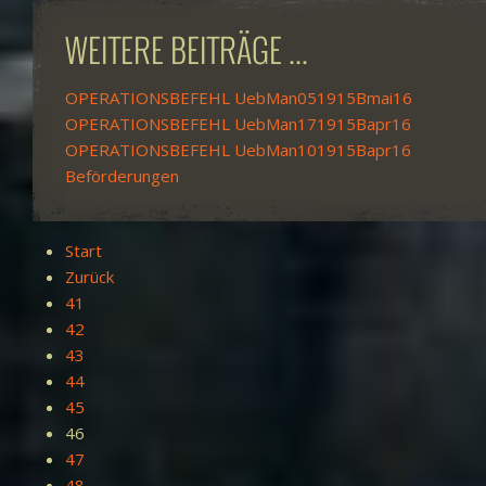
WEITERE BEITRÄGE ...
OPERATIONSBEFEHL UebMan051915Bmai16
OPERATIONSBEFEHL UebMan171915Bapr16
OPERATIONSBEFEHL UebMan101915Bapr16
Beförderungen
Start
Zurück
41
42
43
44
45
46
47
48