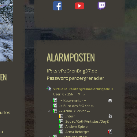
ALARMPOSTEN
IP:
ts.vPzGrenBrig37.de
TEN
Passwort:
panzergrenadier
Virtuelle Panzergrenadierbrigade 37
User: 0 / 256
⟳
◌
-= Kasernentor =-
-= Büro des StOKdt =-
-= Arma 3 Server =-
urlos
Intern
.
Squad/KotH/Antistasi/DayZ
Andere Spiele
zu
Arma Reforger
-= 2.PzGrenBtl391 =-