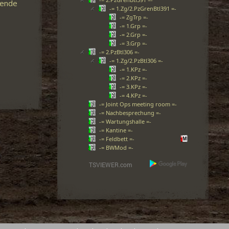
mende
-= 1.Zg/2.PzGrenBtl391 =-
-= ZgTrp =-
-= 1.Grp =-
-= 2.Grp =-
-= 3.Grp =-
-= 2.PzBtl306 =-
-= 1.Zg/2.PzBtl306 =-
-= 1.KPz =-
-= 2.KPz =-
-= 3.KPz =-
-= 4.KPz =-
-= Joint Ops meeting room =-
-= Nachbesprechung =-
-= Wartungshalle =-
-= Kantine =-
-= Feldbett =-
-= BWMod =-