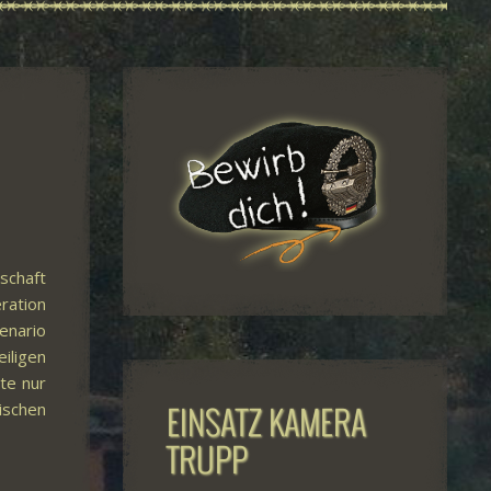
schaft
ration
enario
iligen
te nur
EINSATZ KAMERA
ischen
TRUPP