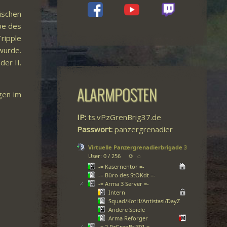
ischen
be des
ripple
wurde.
er II.
ALARMPOSTEN
gen im
IP:
ts.vPzGrenBrig37.de
Passwort:
panzergrenadier
Virtuelle Panzergrenadierbrigade 37
User: 0 / 256
⟳
◌
-= Kasernentor =-
-= Büro des StOKdt =-
-= Arma 3 Server =-
Intern
Squad/KotH/Antistasi/DayZ
Andere Spiele
Arma Reforger
-= 2.PzGrenBtl391 =-