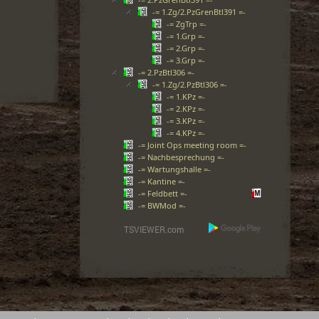
-= 1.Zg/2.PzGrenBtl391 =-
-= ZgTrp =-
-= 1.Grp =-
-= 2.Grp =-
-= 3.Grp =-
-= 2.PzBtl306 =-
-= 1.Zg/2.PzBtl306 =-
-= 1.KPz =-
-= 2.KPz =-
-= 3.KPz =-
-= 4.KPz =-
-= Joint Ops meeting room =-
-= Nachbesprechung =-
-= Wartungshalle =-
-= Kantine =-
-= Feldbett =-
-= BWMod =-