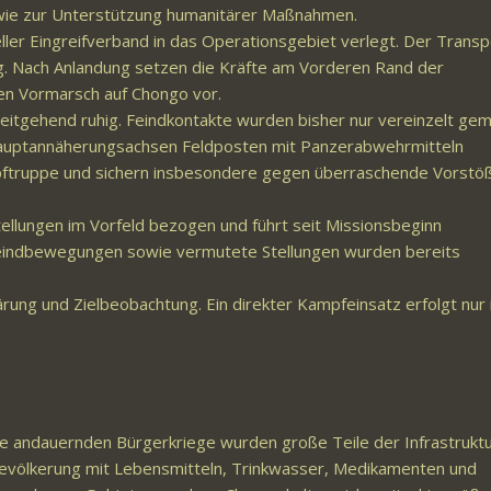
sowie zur Unterstützung humanitärer Maßnahmen.
ler Eingreifverband in das Operationsgebiet verlegt. Der Transpo
g. Nach Anlandung setzen die Kräfte am Vorderen Rand der
ren Vormarsch auf Chongo vor.
weitgehend ruhig. Feindkontakte wurden bisher nur vereinzelt gem
Hauptannäherungsachsen Feldposten mit Panzerabwehrmitteln
pftruppe und sichern insbesondere gegen überraschende Vorstö
tellungen im Vorfeld bezogen und führt seit Missionsbeginn
Feindbewegungen sowie vermutete Stellungen wurden bereits
lärung und Zielbeobachtung. Ein direkter Kampfeinsatz erfolgt nur
ie andauernden Bürgerkriege wurden große Teile der Infrastrukt
Bevölkerung mit Lebensmitteln, Trinkwasser, Medikamenten und