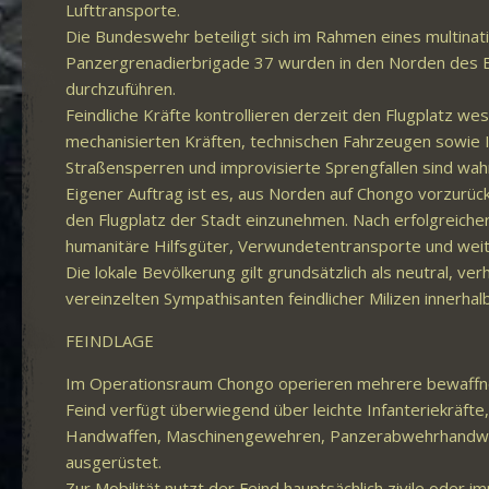
Lufttransporte.
Die Bundeswehr beteiligt sich im Rahmen eines multinati
Panzergrenadierbrigade 37 wurden in den Norden des E
durchzuführen.
Feindliche Kräfte kontrollieren derzeit den Flugplatz we
mechanisierten Kräften, technischen Fahrzeugen sowie I
Straßensperren und improvisierte Sprengfallen sind wahr
Eigener Auftrag ist es, aus Norden auf Chongo vorzurüc
den Flugplatz der Stadt einzunehmen. Nach erfolgreicher 
humanitäre Hilfsgüter, Verwundetentransporte und weit
Die lokale Bevölkerung gilt grundsätzlich als neutral, v
vereinzelten Sympathisanten feindlicher Milizen innerhal
FEINDLAGE
Im Operationsraum Chongo operieren mehrere bewaffnet
Feind verfügt überwiegend über leichte Infanteriekräfte
Handwaffen, Maschinengewehren, Panzerabwehrhandwaf
ausgerüstet.
Zur Mobilität nutzt der Feind hauptsächlich zivile oder 