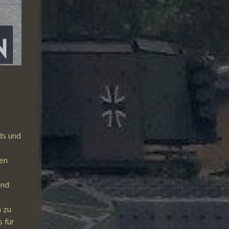
ds und
ten
ind
n zu
 für