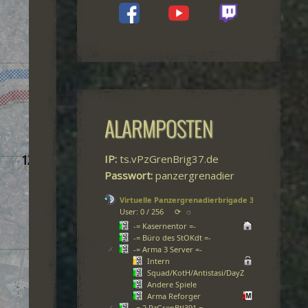
ALARMPOSTEN
IP:
ts.vPzGrenBrig37.de
Passwort:
panzergrenadier
Virtuelle Panzergrenadierbrigade 37
User: 0 / 256
⟳
◌
-= Kasernentor =-
-= Büro des StOKdt =-
-= Arma 3 Server =-
Intern
Squad/KotH/Antistasi/DayZ
Andere Spiele
Arma Reforger
-= 2.PzGrenBtl391 =-