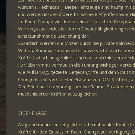
wurden („Technicals“). Diese Fahrzeuge sind häufig mi
und werden insbesondere für schnelle Angriffe sowie Hi
Im Raum Chongo wurden vereinzelt veraltete Kampfpanze
Wartungszustandes ist deren Einsatzfähigkeit eingeschr
ernstzunehmende Bedrohung dar.
Zusätzlich werden die Milizen durch die private Söldne
Waffen, Kommunikationsmittel sowie verbesserte persön
Kräfte taktisch ausgebildet sind und koordinierter operi
ION übernimmt vermutlich die Führung wichtiger Verteidi
wie Aufklärung, gezielte Gegenangriffe und den Schutz s
Chongo ist mit verstärkter Präsenz von ION-Kräften zu 
Der Feind nutzt bevorzugt urbane Räume, Straßensperr
mechanisierten Kräften auszugleichen.
EIGENE LAGE
Aufgrund mehrerer zeitgleicher internationaler Konflik
Kräfte für den Einsatz im Raum Chongo zur Verfügung. Der