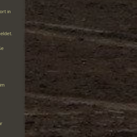
rt in
eldet.
ße
 im
ur