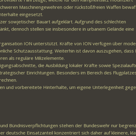
t schweren Maschinengewehren oder rückstoßfreien Waffen bewaf
nterhalte eingesetzt.
r sowjetischer Bauart aufgeklärt. Aufgrund des schlechten
änkt, dennoch stellen sie insbesondere in urbanem Gelände eine
rorganisation ION unterstützt. Kräfte von ION verfügen über mod
liche Schutzausstattung. Weiterhin ist davon auszugehen, dass
eren als reguläre Milizelemente.
gungsabschnitte, die Ausbildung lokaler Kräfte sowie Spezialauf
trategischer Einrichtungen. Besonders im Bereich des Flugplatze
rechnen.
en und vorbereitete Hinterhalte, um eigene Unterlegenheit geg
te und Bündnisverpflichtungen stehen der Bundeswehr nur begren
 deutsche Einsatzanteil konzentriert sich daher auf kleinere, kla