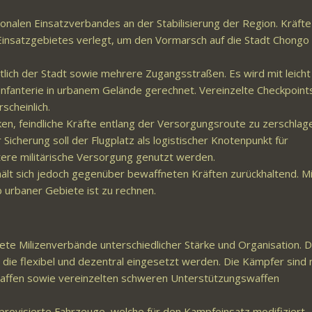
onalen Einsatzverbandes an der Stabilisierung der Region. Kräfte
insatzgebietes verlegt, um den Vormarsch auf die Stadt Chongo
stlich der Stadt sowie mehrere Zugangsstraßen. Es wird mit leicht
nfanterie in urbanem Gelände gerechnet. Vereinzelte Checkpoint
scheinlich.
ken, feindliche Kräfte entlang der Versorgungsroute zu zerschlag
Sicherung soll der Flugplatz als logistischer Knotenpunkt für
ere militärische Versorgung genutzt werden.
erhält sich jedoch gegenüber bewaffneten Kräften zurückhaltend. M
b urbaner Gebiete ist zu rechnen.
e Milizenverbände unterschiedlicher Stärke und Organisation. 
, die flexibel und dezentral eingesetzt werden. Die Kämpfer sind 
fen sowie vereinzelten schweren Unterstützungswaffen
improvisierte Fahrzeuge, welche für den Kampfeinsatz modifiziert