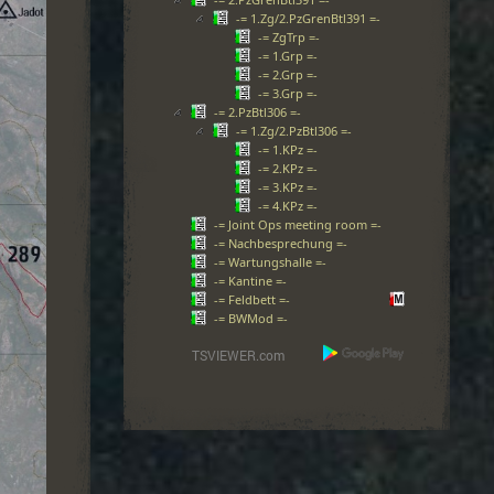
-= 1.Zg/2.PzGrenBtl391 =-
-= ZgTrp =-
-= 1.Grp =-
-= 2.Grp =-
-= 3.Grp =-
-= 2.PzBtl306 =-
-= 1.Zg/2.PzBtl306 =-
-= 1.KPz =-
-= 2.KPz =-
-= 3.KPz =-
-= 4.KPz =-
-= Joint Ops meeting room =-
-= Nachbesprechung =-
-= Wartungshalle =-
-= Kantine =-
-= Feldbett =-
-= BWMod =-