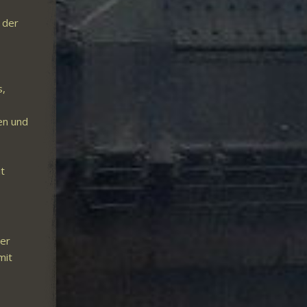
 der
s,
en und
it
Der
mit