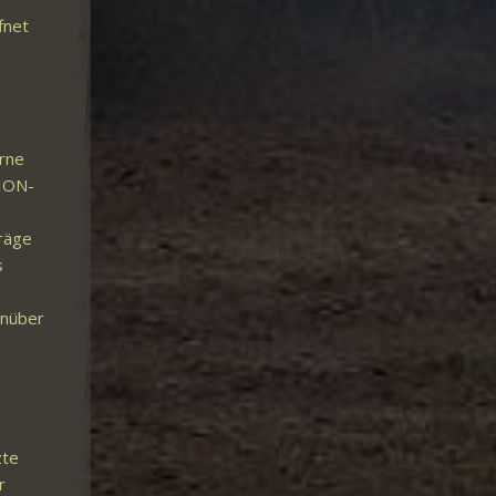
fnet
erne
 ION-
träge
s
enüber
zte
r