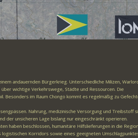
 einem andauernden Bürgerkrieg. Unterschiedliche Milizen, Warlor
 über wichtige Verkehrswege, Städte und Ressourcen. Die
tabil. Besonders im Raum Chongo kommt es regelmäßig zu Gefech
gsengpässen. Nahrung, medizinische Versorgung und Treibstoff s
und der unsicheren Lage bislang nur eingeschränkt operieren.
ten haben beschlossen, humanitäre Hilfslieferungen in die Regio
es logistischen Korridors sowie eines geeigneten Umschlagpunktes